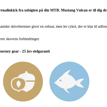
renalinkick fra udsigten på din MTB. Mustang Vulcan er til dig der
iske skivebremser giver en robust, men let cykel, der er klar til udfor
cere skovens forhindringer.
rney gear - 25 års stelgaranti