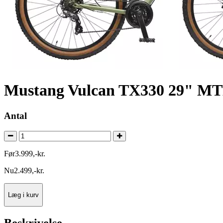
Mustang Vulcan TX330 29" MTB
Antal
Før
3.999
,
-
kr.
Nu
2.499
,
-
kr.
Læg i kurv