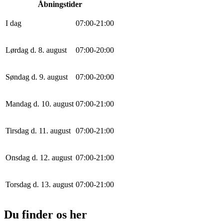
Åbningstider
I dag
0
7
:
0
0
-
21
:
0
0
Lørdag d. 8. august
0
7
:
0
0
-
20
:
0
0
Søndag d. 9. august
0
7
:
0
0
-
20
:
0
0
Mandag d. 10. august
0
7
:
0
0
-
21
:
0
0
Tirsdag d. 11. august
0
7
:
0
0
-
21
:
0
0
Onsdag d. 12. august
0
7
:
0
0
-
21
:
0
0
Torsdag d. 13. august
0
7
:
0
0
-
21
:
0
0
Du finder os her