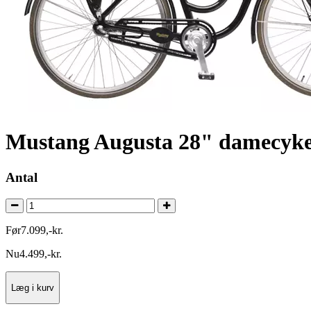
Mustang Augusta 28" damecykel
Antal
Før
7.099
,
-
kr.
Nu
4.499
,
-
kr.
Læg i kurv