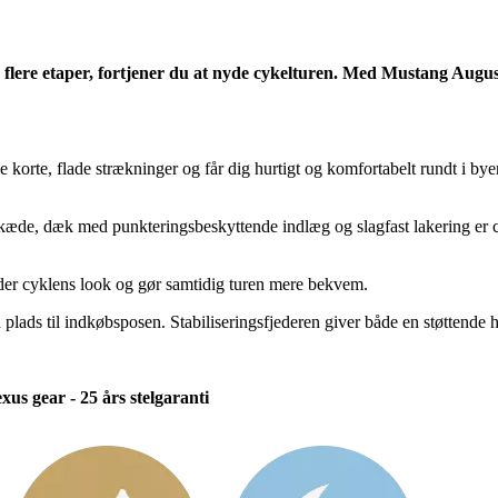
 flere etaper, fortjener du at nyde cykelturen. Med Mustang Augus
 korte, flade strækninger og får dig hurtigt og komfortabelt rundt i bye
de, dæk med punkteringsbeskyttende indlæg og slagfast lakering er cykle
der cyklens look og gør samtidig turen mere bekvem.
plads til indkøbsposen. Stabiliseringsfjederen giver både en støttende 
us gear - 25 års stelgaranti