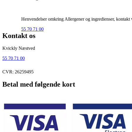
Henvendelser omkring Allergener og ingredienser, kontakt ve
55 70 71 00
Kontakt os
Kvickly Næstved
55 70 71 00
CVR: 26259495
Betal med følgende kort