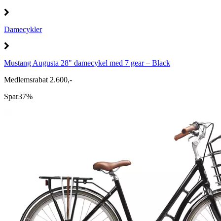
Damecykler
Mustang Augusta 28" damecykel med 7 gear – Black
Medlemsrabat 2.600,-
Spar
37%