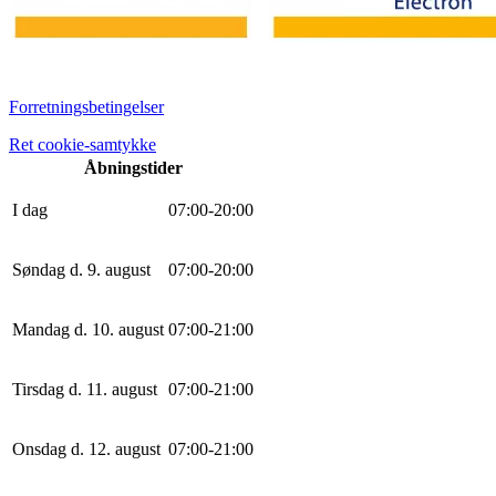
Forretningsbetingelser
Ret cookie-samtykke
Åbningstider
I dag
0
7
:
0
0
-
20
:
0
0
Søndag d. 9. august
0
7
:
0
0
-
20
:
0
0
Mandag d. 10. august
0
7
:
0
0
-
21
:
0
0
Tirsdag d. 11. august
0
7
:
0
0
-
21
:
0
0
Onsdag d. 12. august
0
7
:
0
0
-
21
:
0
0