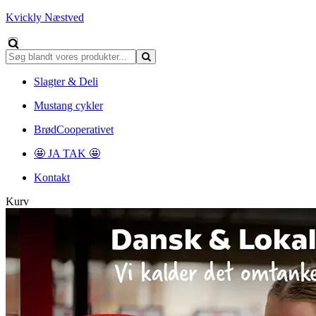
Kvickly Næstved
Slagter & Deli
Mustang cykler
BrødCooperativet
🤩 JA TAK 🤩
Kontakt
Kurv