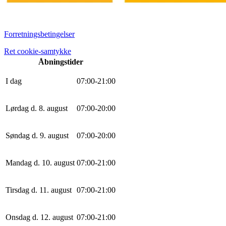
Forretningsbetingelser
Ret cookie-samtykke
Åbningstider
I dag
0
7
:
0
0
-
21
:
0
0
Lørdag d. 8. august
0
7
:
0
0
-
20
:
0
0
Søndag d. 9. august
0
7
:
0
0
-
20
:
0
0
Mandag d. 10. august
0
7
:
0
0
-
21
:
0
0
Tirsdag d. 11. august
0
7
:
0
0
-
21
:
0
0
Onsdag d. 12. august
0
7
:
0
0
-
21
:
0
0