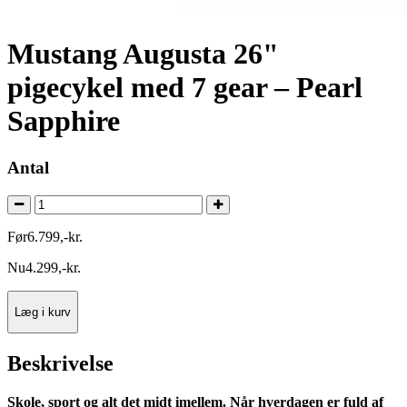
Mustang Augusta 26"
pigecykel med 7 gear – Pearl
Sapphire
Antal
Før
6.799
,
-
kr.
Nu
4.299
,
-
kr.
Læg i kurv
Beskrivelse
Skole, sport og alt det midt imellem. Når hverdagen er fuld af