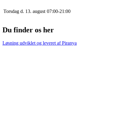
Torsdag d. 13. august
0
7
:
0
0
-
21
:
0
0
Du finder os her
Løsning udviklet og leveret af
Piranya