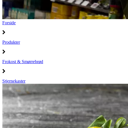
Forside
Produkter
Frokost & Smørrebrød
Stjernekaster