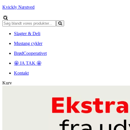
Kvickly Næstved
Slagter & Deli
Mustang cykler
BrødCooperativet
🤩 JA TAK 🤩
Kontakt
Kurv