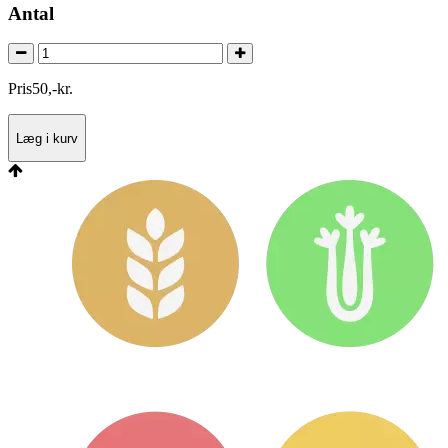
Antal
Pris
50
,
-
kr.
Læg i kurv