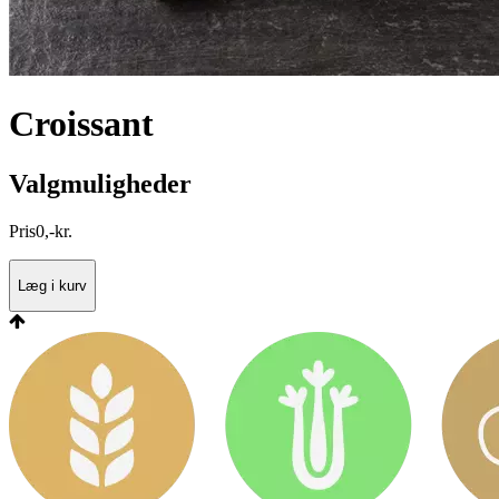
Croissant
Valgmuligheder
Pris
0
,
-
kr.
Læg i kurv