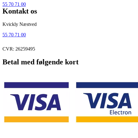
55 70 71 00
Kontakt os
Kvickly Næstved
55 70 71 00
CVR: 26259495
Betal med følgende kort