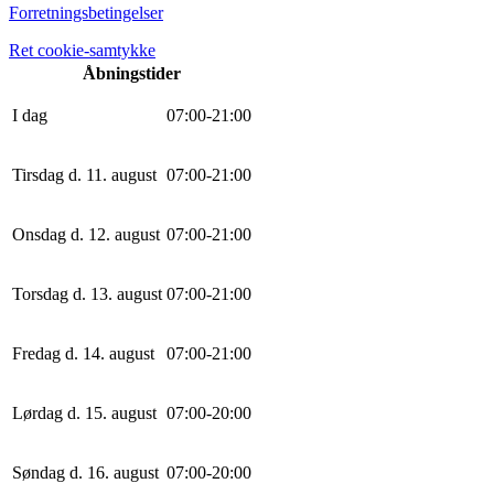
Forretningsbetingelser
Ret cookie-samtykke
Åbningstider
I dag
0
7
:
0
0
-
21
:
0
0
Tirsdag d. 11. august
0
7
:
0
0
-
21
:
0
0
Onsdag d. 12. august
0
7
:
0
0
-
21
:
0
0
Torsdag d. 13. august
0
7
:
0
0
-
21
:
0
0
Fredag d. 14. august
0
7
:
0
0
-
21
:
0
0
Lørdag d. 15. august
0
7
:
0
0
-
20
:
0
0
Søndag d. 16. august
0
7
:
0
0
-
20
:
0
0