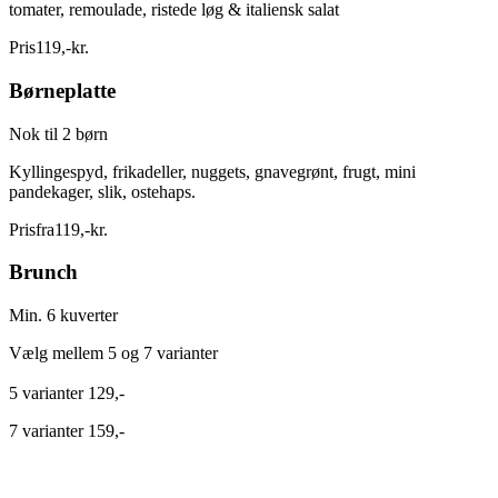
tomater, remoulade, ristede løg & italiensk salat
Pris
119
,
-
kr.
Børneplatte
Nok til 2 børn
Kyllingespyd, frikadeller, nuggets, gnavegrønt, frugt, mini
pandekager, slik, ostehaps.
Pris
fra
119
,
-
kr.
Brunch
Min. 6 kuverter
Vælg mellem 5 og 7 varianter
5 varianter 129,-
7 varianter 159,-