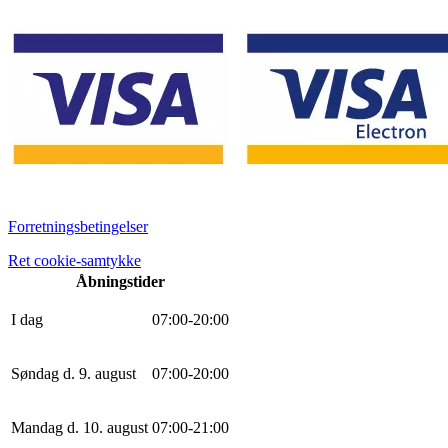
Forretningsbetingelser
Ret cookie-samtykke
Åbningstider
I dag
0
7
:
0
0
-
20
:
0
0
Søndag d. 9. august
0
7
:
0
0
-
20
:
0
0
Mandag d. 10. august
0
7
:
0
0
-
21
:
0
0