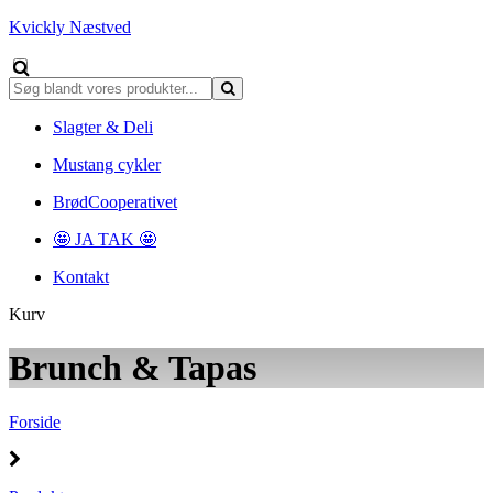
Kvickly Næstved
Slagter & Deli
Mustang cykler
BrødCooperativet
🤩 JA TAK 🤩
Kontakt
Kurv
Brunch & Tapas
Forside