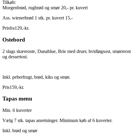
Tilkøb:
Morgenbrød, rugbrød og smør 20,- pr. kuvert
Ass. wienerbrød 1 stk. pr. kuvert 15,-
Pris
fra
129
,
-
kr.
Ostebord
2 slags skæreoste, Danablue, Brie med druer, hvidløgsost, smørreost
og dessertost.
Inkl. peberfrugt, brød, kiks og smør.
Pris
159
,
-
kr.
Tapas menu
Min. 6 kuverter
Vælg 7 stk. tapas anretninger. Minimum køb af 6 kuverter.
Inkl. brød og smør