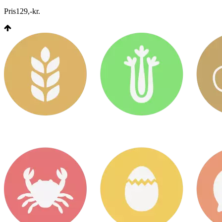
Pris
129
,
-
kr.