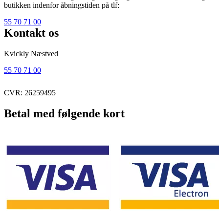
butikken indenfor åbningstiden på tlf:
55 70 71 00
Kontakt os
Kvickly Næstved
55 70 71 00
CVR: 26259495
Betal med følgende kort