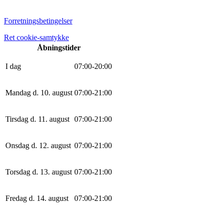
Forretningsbetingelser
Ret cookie-samtykke
Åbningstider
I dag
0
7
:
0
0
-
20
:
0
0
Mandag d. 10. august
0
7
:
0
0
-
21
:
0
0
Tirsdag d. 11. august
0
7
:
0
0
-
21
:
0
0
Onsdag d. 12. august
0
7
:
0
0
-
21
:
0
0
Torsdag d. 13. august
0
7
:
0
0
-
21
:
0
0
Fredag d. 14. august
0
7
:
0
0
-
21
:
0
0