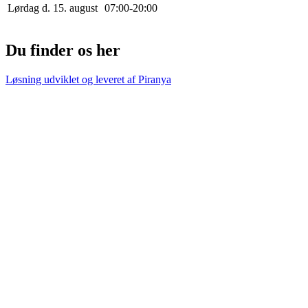
Lørdag d. 15. august
0
7
:
0
0
-
20
:
0
0
Du finder os her
Løsning udviklet og leveret af
Piranya